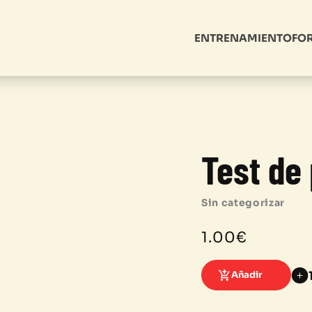
ENTRENAMIENTO
FO
Test de
Sin categorizar
1.00
€
Test
Añadir
de
producto